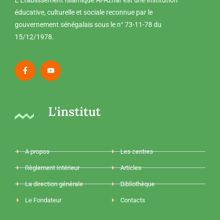
L’Établissement Islamique Al-Azhar est une institution
éducative, culturelle et sociale reconnue par le
gouvernement sénégalais sous le n° 73-11-78 du
15/12/1978.
L'institut
A propos
Les centres
Règlement Intérieur
Articles
La direction générale
Bibliothèque
Le Fondateur
Contacts