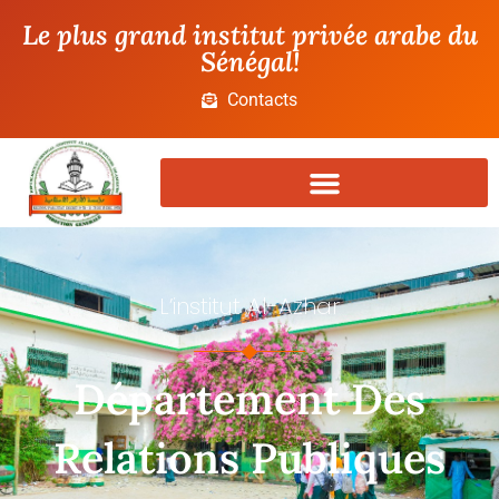
Le plus grand institut privée arabe du
Sénégal!
Contacts
L’institut Al-Azhar
Département Des
Relations Publiques