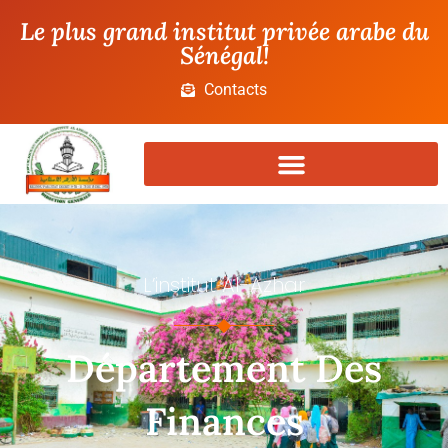
Le plus grand institut privée arabe du
Sénégal!
Contacts
L’institut Al-Azhar
Département Des
Finances